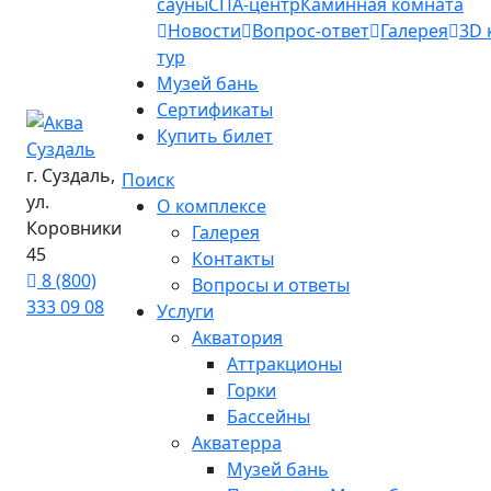
сауны
СПА-центр
Каминная комната
Новости
Вопрос-ответ
Галерея
3D 
тур
Музей бань
Сертификаты
Купить билет
г. Суздаль,
Поиск
ул.
О комплексе
Коровники
Галерея
45
Контакты
8 (800)
Вопросы и ответы
333 09 08
Услуги
Акватория
Аттракционы
Горки
Бассейны
Акватерра
Музей бань