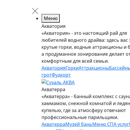
Меню
Акватория
«Акватория» - это настоящий рай для
любителей водного драйва: здесь вас
крутые горки, водные аттракционы и 
а продуманное зонирование делает о
комфортным для всей семьи.
Акватория
Горки
Аттракционы
Бассейн
грот
Фудкорт
Акватерра
«Акватерра» - банный комплекс с саун
хаммамом, снежной комнатой и ледя
купелью, где за атмосферу отвечают
профессиональные парильщики.
Акватерра
Музей бань
Меню СПА услуг