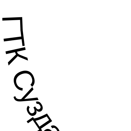
ГТК Суздаль .