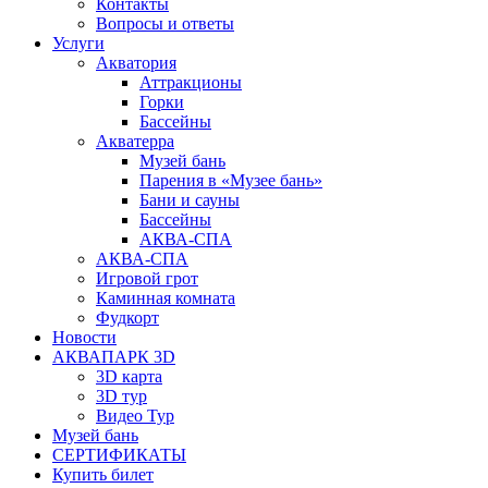
Контакты
Вопросы и ответы
Услуги
Акватория
Аттракционы
Горки
Бассейны
Акватерра
Музей бань
Парения в «Музее бань»
Бани и сауны
Бассейны
АКВА-СПА
АКВА-СПА
Игровой грот
Каминная комната
Фудкорт
Новости
АКВАПАРК 3D
3D карта
3D тур
Видео Тур
Музей бань
СЕРТИФИКАТЫ
Купить билет