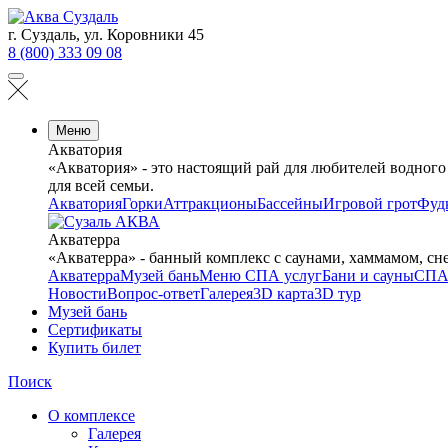
г. Суздаль, ул. Коровники 45
8 (800) 333 09 08
Меню
Акватория
«Акватория» - это настоящий рай для любителей водного
для всей семьи.
Акватория
Горки
Аттракционы
Бассейны
Игровой грот
Фуд
Акватерра
«Акватерра» - банный комплекс с саунами, хаммамом, сн
Акватерра
Музей бань
Меню СПА услуг
Бани и сауны
СПА
Новости
Вопрос-ответ
Галерея
3D карта
3D тур
Музей бань
Сертификаты
Купить билет
Поиск
О комплексе
Галерея