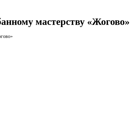
банному мастерству «Жогово»
огово»