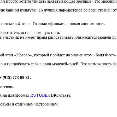
и просто хотите увидеть захватывающее зрелище - это мероприя
ние банной культуры. 16 лучших пар-мастеров со всей страны (о
истеме в 4 этапа. Главная «фишка» - полная анонимность:
исключительно по своим чувствам.
 а участник не имеет права разговаривать или касаться модели р
ый этап «Жогово», который пройдет на знаменитом «Баня Фест» 
но и попробовать себя в роли моделей-судей. Это возможность 
8 (915) 773-98-81
.
аничено.
ия на платформах
RUTUBE
и ВКонтакте.
оровьем и отличным настроением!