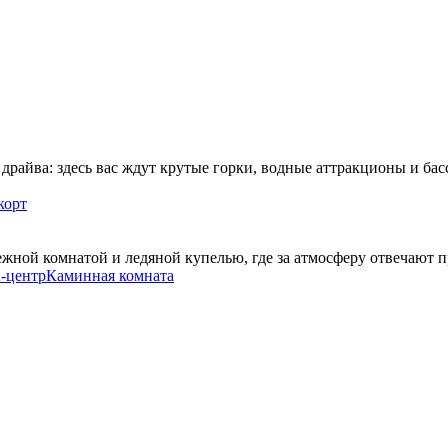
 драйва: здесь вас ждут крутые горки, водные аттракционы и б
корт
ежной комнатой и ледяной купелью, где за атмосферу отвечают
-центр
Каминная комната