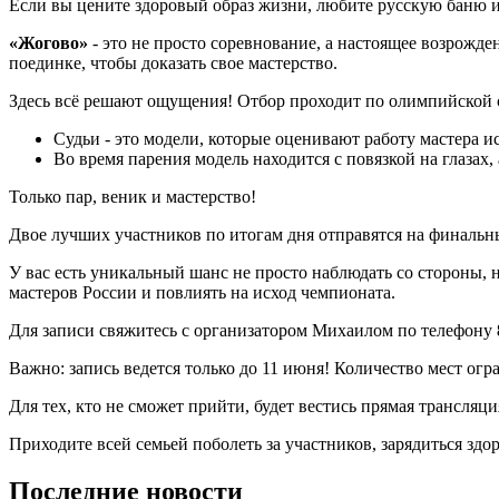
Если вы цените здоровый образ жизни, любите русскую баню ил
«Жогово»
- это не просто соревнование, а настоящее возрожде
поединке, чтобы доказать свое мастерство.
Здесь всё решают ощущения! Отбор проходит по олимпийской с
Судьи - это модели, которые оценивают работу мастера 
Во время парения модель находится с повязкой на глазах,
Только пар, веник и мастерство!
Двое лучших участников по итогам дня отправятся на финальн
У вас есть уникальный шанс не просто наблюдать со стороны, 
мастеров России и повлиять на исход чемпионата.
Для записи свяжитесь с организатором Михаилом по телефону
Важно: запись ведется только до 11 июня! Количество мест огр
Для тех, кто не сможет прийти, будет вестись прямая трансляц
Приходите всей семьей поболеть за участников, зарядиться зд
Последние новости