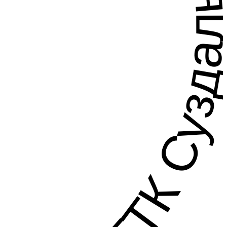
 ГТК Суздаль 