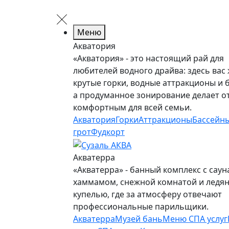
Меню
Акватория
«Акватория» - это настоящий рай для
любителей водного драйва: здесь вас
крутые горки, водные аттракционы и 
а продуманное зонирование делает о
комфортным для всей семьи.
Акватория
Горки
Аттракционы
Бассейн
грот
Фудкорт
Акватерра
«Акватерра» - банный комплекс с саун
хаммамом, снежной комнатой и ледя
купелью, где за атмосферу отвечают
профессиональные парильщики.
Акватерра
Музей бань
Меню СПА услуг