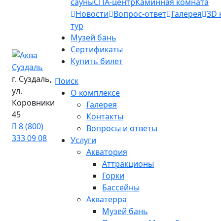
сауны
СПА-центр
Каминная комната
Новости
Вопрос-ответ
Галерея
3D 
тур
Музей бань
Сертификаты
Купить билет
г. Суздаль,
Поиск
ул.
О комплексе
Коровники
Галерея
45
Контакты
8 (800)
Вопросы и ответы
333 09 08
Услуги
Акватория
Аттракционы
Горки
Бассейны
Акватерра
Музей бань