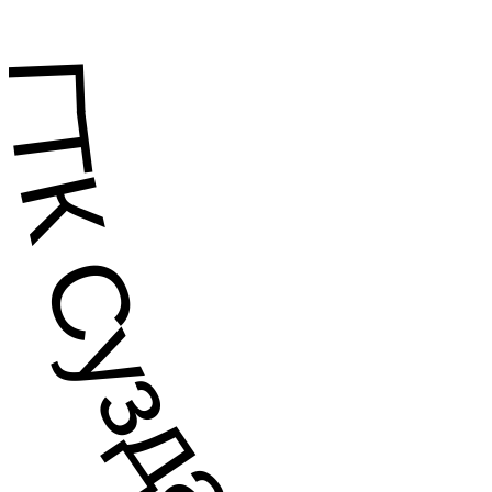
ГТК Суздаль .