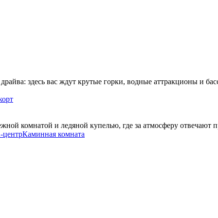
 драйва: здесь вас ждут крутые горки, водные аттракционы и б
корт
ежной комнатой и ледяной купелью, где за атмосферу отвечают
-центр
Каминная комната