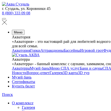
г. Суздаль, ул. Коровники 45
8 (800) 333 09 08
Меню
Акватория
«Акватория» - это настоящий рай для любителей водного
для всей семьи.
Акватория
Горки
Аттракционы
Бассейны
Игровой грот
Фуд
Акватерра
«Акватерра» - банный комплекс с саунами, хаммамом, сн
Акватерра
Музей бань
Меню СПА услуг
Бани и сауны
СПА
Новости
Вопрос-ответ
Галерея
3D карта
3D тур
Музей бань
Сертификаты
Купить билет
Поиск
О комплексе
Галерея