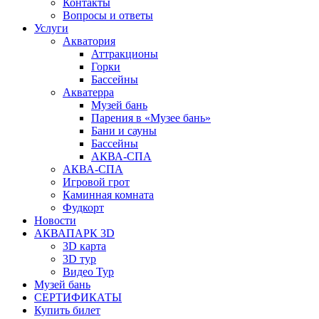
Контакты
Вопросы и ответы
Услуги
Акватория
Аттракционы
Горки
Бассейны
Акватерра
Музей бань
Парения в «Музее бань»
Бани и сауны
Бассейны
АКВА-СПА
АКВА-СПА
Игровой грот
Каминная комната
Фудкорт
Новости
АКВАПАРК 3D
3D карта
3D тур
Видео Тур
Музей бань
СЕРТИФИКАТЫ
Купить билет