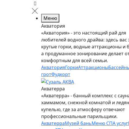
Меню
Акватория
«Акватория» - это настоящий рай для
любителей водного драйва: здесь вас
крутые горки, водные аттракционы и 
а продуманное зонирование делает о
комфортным для всей семьи.
Акватория
Горки
Аттракционы
Бассейн
грот
Фудкорт
Акватерра
«Акватерра» - банный комплекс с саун
хаммамом, снежной комнатой и ледя
купелью, где за атмосферу отвечают
профессиональные парильщики.
Акватерра
Музей бань
Меню СПА услуг