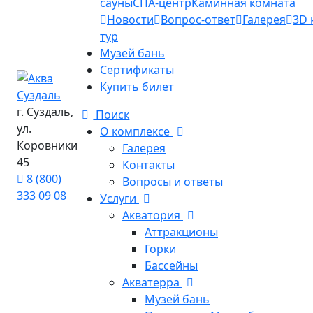
сауны
СПА-центр
Каминная комната
Новости
Вопрос-ответ
Галерея
3D 
тур
Музей бань
Сертификаты
Купить билет
г. Суздаль,
Поиск
ул.
О комплексе
Коровники
Галерея
45
Контакты
8 (800)
Вопросы и ответы
333 09 08
Услуги
Акватория
Аттракционы
Горки
Бассейны
Акватерра
Музей бань