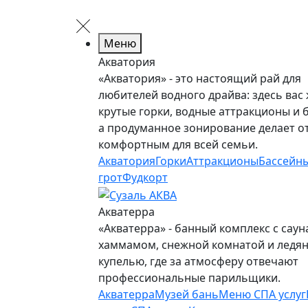
Меню
Акватория
«Акватория» - это настоящий рай для
любителей водного драйва: здесь вас
крутые горки, водные аттракционы и 
а продуманное зонирование делает о
комфортным для всей семьи.
Акватория
Горки
Аттракционы
Бассейн
грот
Фудкорт
Акватерра
«Акватерра» - банный комплекс с саун
хаммамом, снежной комнатой и ледя
купелью, где за атмосферу отвечают
профессиональные парильщики.
Акватерра
Музей бань
Меню СПА услуг