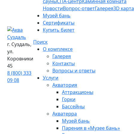
сауны
СПА-центр
Каминная комната
Новости
Вопрос-ответ
Галерея
3D карта
Музей бань
Сертификаты
Купить билет
Поиск
г. Суздаль,
О комплексе
ул.
Галерея
Коровники
Контакты
45
Вопросы и ответы
8 (800) 333
Услуги
09 08
Акватория
Аттракционы
Горки
Бассейны
Акватерра
Музей бань
Парения в «Музее бань»