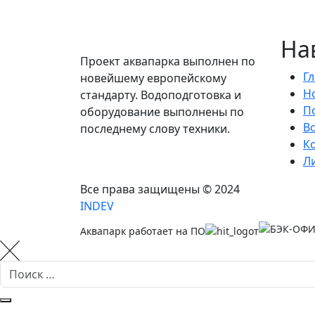
На
Проект аквапарка выполнен по
Г
новейшему европейскому
Н
стандарту. Водоподготовка и
П
оборудование выполнены по
В
последнему слову техники.
К
Л
Все права защищены © 2024
INDEV
Аквапарк работает на ПО
от