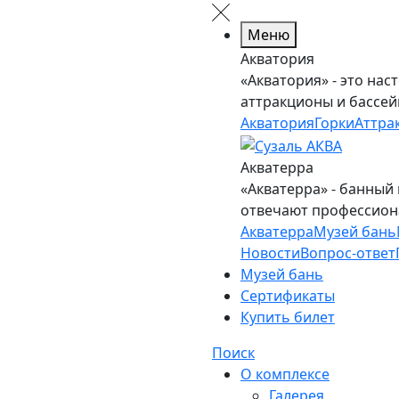
Меню
Акватория
«Акватория» - это нас
аттракционы и бассей
Акватория
Горки
Аттра
Акватерра
«Акватерра» - банный
отвечают профессион
Акватерра
Музей бань
Новости
Вопрос-ответ
Музей бань
Сертификаты
Купить билет
Поиск
О комплексе
Галерея