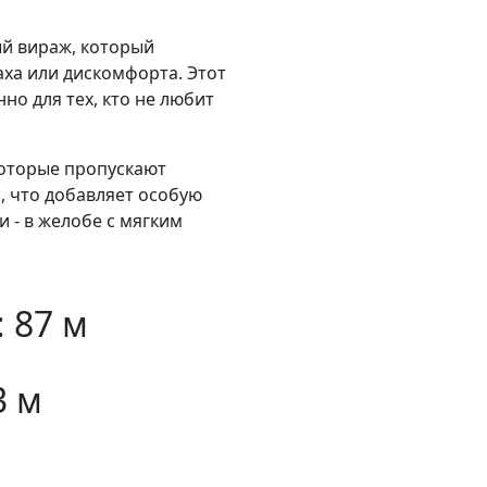
ый вираж, который
аха или дискомфорта. Этот
нно для тех, кто не любит
которые пропускают
а, что добавляет особую
 - в желобе с мягким
 87 м
3 м