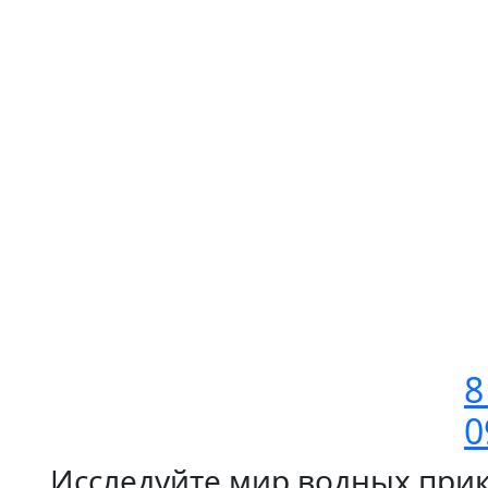
8
0
Исследуйте мир водных при