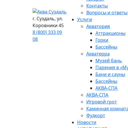
Контакты
Вопросы и ответы
г. Суздаль, ул.
Услуги
Коровники 45
Акватория
8 (800) 333 09
Аттракционы
08
Горки
Бассейны
Акватерра
Музей бань
Парения в «М
Бани и сауны
Бассейны
АКВА-СПА
АКВА-СПА
Игровой грот
Каминная комнат
Фудкорт
Новости