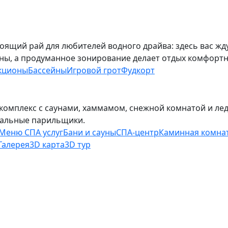
тоящий рай для любителей водного драйва: здесь вас жд
ны, а продуманное зонирование делает отдых комфортн
кционы
Бассейны
Игровой грот
Фудкорт
 комплекс с саунами, хаммамом, снежной комнатой и лед
альные парильщики.
Меню СПА услуг
Бани и сауны
СПА-центр
Каминная комна
Галерея
3D карта
3D тур