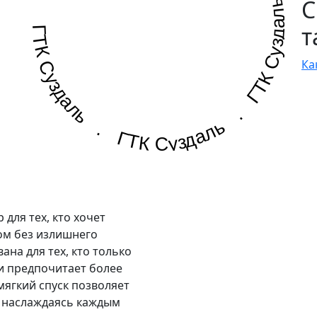
ГТК Суздаль . ГТК Суздаль . ГТК Суздаль .
С
т
Ка
для тех, кто хочет
ом без излишнего
на для тех, кто только
и предпочитает более
ягкий спуск позволяет
, наслаждаясь каждым