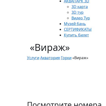
АКВАПАРК 3D
3D карта
3D тур
Видео Тур
Музей бань
СЕРТИФИКАТЫ
Купить билет
«Вираж»
Услуги
Акватория
Горки
«Вираж»
Посмотрите номера