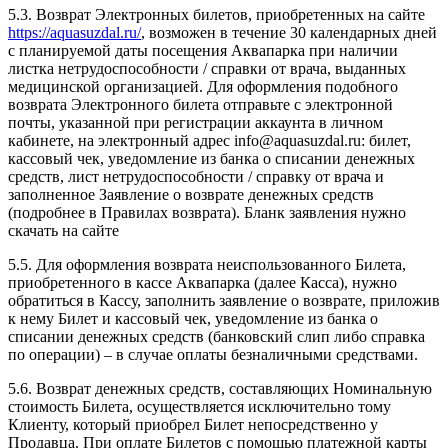
5.3. Возврат Электронных билетов, приобретенных на сайте
https://aquasuzdal.ru/
, возможен в течение 30 календарных дней
с планируемой даты посещения Аквапарка при наличии
листка нетрудоспособности / справки от врача, выданных
медицинской организацией. Для оформления подобного
возврата Электронного билета отправьте с электронной
почты, указанной при регистрации аккаунта в личном
кабинете, на электронный адрес info@aquasuzdal.ru: билет,
кассовый чек, уведомление из банка о списании денежных
средств, лист нетрудоспособности / справку от врача и
заполненное Заявление о возврате денежных средств
(подробнее в Правилах возврата). Бланк заявления нужно
скачать на сайте
5.5. Для оформления возврата неиспользованного Билета,
приобретенного в кассе Аквапарка (далее Касса), нужно
обратиться в Кассу, заполнить заявление о возврате, приложив
к нему Билет и кассовый чек, уведомление из банка о
списании денежных средств (банковский слип либо справка
по операции) – в случае оплаты безналичными средствами.
5.6. Возврат денежных средств, составляющих Номинальную
стоимость Билета, осуществляется исключительно тому
Клиенту, который приобрел Билет непосредственно у
Продавца. При оплате Билетов с помощью платежной карты