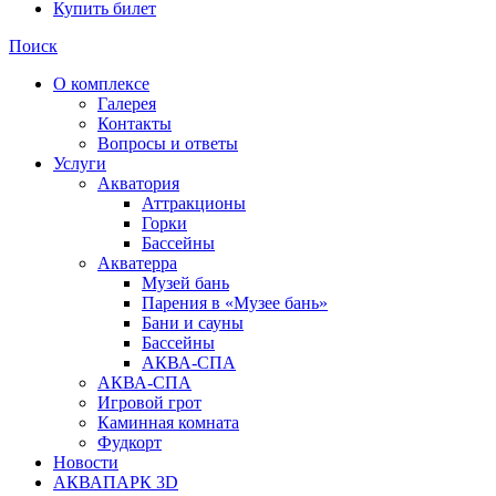
Купить билет
Поиск
О комплексе
Галерея
Контакты
Вопросы и ответы
Услуги
Акватория
Аттракционы
Горки
Бассейны
Акватерра
Музей бань
Парения в «Музее бань»
Бани и сауны
Бассейны
АКВА-СПА
АКВА-СПА
Игровой грот
Каминная комната
Фудкорт
Новости
АКВАПАРК 3D