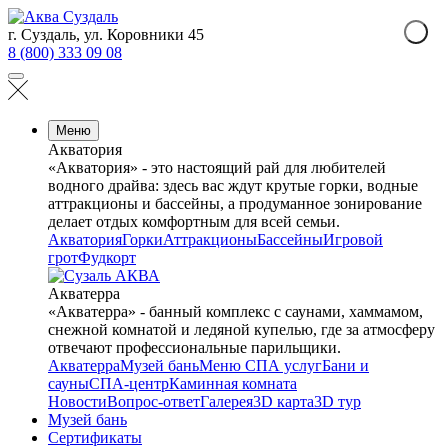
г. Суздаль, ул. Коровники 45
8 (800) 333 09 08
Меню
Акватория
«Акватория» - это настоящий рай для любителей
водного драйва: здесь вас ждут крутые горки, водные
аттракционы и бассейны, а продуманное зонирование
делает отдых комфортным для всей семьи.
Акватория
Горки
Аттракционы
Бассейны
Игровой
грот
Фудкорт
Акватерра
«Акватерра» - банный комплекс с саунами, хаммамом,
снежной комнатой и ледяной купелью, где за атмосферу
отвечают профессиональные парильщики.
Акватерра
Музей бань
Меню СПА услуг
Бани и
сауны
СПА-центр
Каминная комната
Новости
Вопрос-ответ
Галерея
3D карта
3D тур
Музей бань
Сертификаты