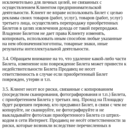
исключительно для личных целей, не связанных с
осуществлением Клиентом предпринимательской
деятельности. Клиент не вправе использовать Билет с целью
рекламы своих товаров (работ, услуг), товаров (работ, услуг)
третьего лица, осуществлять перепродажу приобретенных
Билетов в целях извлечения дохода от такой перепродажи.
Владение Билетом не дает права Клиенту изменять,
копировать, использовать иным способом любые указанные
на нем обозначения/логотипы, товарные знаки, иные
результаты интеллектуальной деятельности.
3.4. Обращаем внимание на то, что удаление какой-либо части
Билета, изменение или повреждение Билета может привести к
недействительности Билета Продавец не несет
ответственность в случае если приобретенный Билет
поврежден, утерян и т.п.
3.5. Клиент несет все риски, связанные с копированием
(посредством сканирования, фотографирования и т.п.) Билета,
с приобретением Билета у третьих лиц. Проход на Площадку
будет разрешен первому, кто предъявил Билет, в связи с чем не
копируйте, не сканируйте, не фотографируйте и не
выкладывайте фото/скан приобретенного Билета со штрих-
кодом в сети Интернет. Продавец не несёт ответственности за
риски, которые возникли вследствие перечисленных в