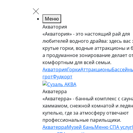
Меню
Акватория
«Акватория» - это настоящий рай для
любителей водного драйва: здесь вас
крутые горки, водные аттракционы и 
а продуманное зонирование делает о
комфортным для всей семьи.
Акватория
Горки
Аттракционы
Бассейн
грот
Фудкорт
Акватерра
«Акватерра» - банный комплекс с саун
хаммамом, снежной комнатой и ледя
купелью, где за атмосферу отвечают
профессиональные парильщики.
Акватерра
Музей бань
Меню СПА услуг