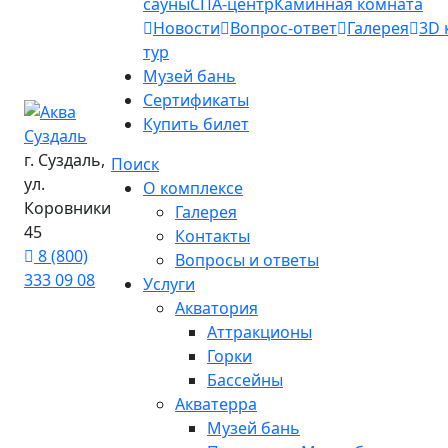
сауны
СПА-центр
Каминная комната
Новости
Вопрос-ответ
Галерея
3D 
тур
Музей бань
Сертификаты
Купить билет
г. Суздаль,
Поиск
ул.
О комплексе
Коровники
Галерея
45
Контакты
8 (800)
Вопросы и ответы
333 09 08
Услуги
Акватория
Аттракционы
Горки
Бассейны
Акватерра
Музей бань