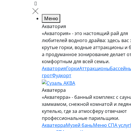
Меню
Акватория
«Акватория» - это настоящий рай для
любителей водного драйва: здесь вас
крутые горки, водные аттракционы и 
а продуманное зонирование делает о
комфортным для всей семьи.
Акватория
Горки
Аттракционы
Бассейн
грот
Фудкорт
Акватерра
«Акватерра» - банный комплекс с саун
хаммамом, снежной комнатой и ледя
купелью, где за атмосферу отвечают
профессиональные парильщики.
Акватерра
Музей бань
Меню СПА услуг