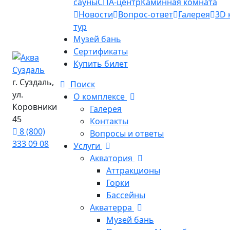
сауны
СПА-центр
Каминная комната
Новости
Вопрос-ответ
Галерея
3D 
тур
Музей бань
Сертификаты
Купить билет
г. Суздаль,
Поиск
ул.
О комплексе
Коровники
Галерея
45
Контакты
8 (800)
Вопросы и ответы
333 09 08
Услуги
Акватория
Аттракционы
Горки
Бассейны
Акватерра
Музей бань