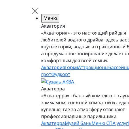
Меню
Акватория
«Акватория» - это настоящий рай для
любителей водного драйва: здесь вас
крутые горки, водные аттракционы и 
а продуманное зонирование делает о
комфортным для всей семьи.
Акватория
Горки
Аттракционы
Бассейн
грот
Фудкорт
Акватерра
«Акватерра» - банный комплекс с саун
хаммамом, снежной комнатой и ледя
купелью, где за атмосферу отвечают
профессиональные парильщики.
Акватерра
Музей бань
Меню СПА услуг