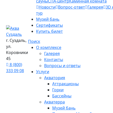
сауны
СПА-центр
Каминная комната
Новости
Вопрос-ответ
Галерея
3D 
тур
Музей бань
Сертификаты
Купить билет
г. Суздаль,
Поиск
ул.
О комплексе
Коровники
Галерея
45
Контакты
8 (800)
Вопросы и ответы
333 09 08
Услуги
Акватория
Аттракционы
Горки
Бассейны
Акватерра
Музей бань