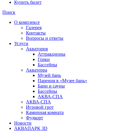
Купить билет
Поиск
О комплексе
Галерея
Контакты
Вопросы и ответы
Услуги
Акватория
Аттракционы
Горки
Бассейны
Акватерра
Музей бань
Парения в «Музее бань»
Бани и сауны
Бассейны
АКВА-СПА
АКВА-СПА
Игровой грот
Каминная комната
Фудкорт
Новости
АКВАПАРК 3D