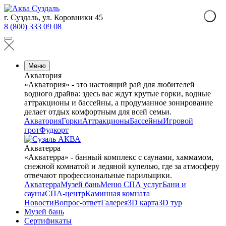
г. Суздаль, ул. Коровники 45
8 (800) 333 09 08
Меню
Акватория
«Акватория» - это настоящий рай для любителей
водного драйва: здесь вас ждут крутые горки, водные
аттракционы и бассейны, а продуманное зонирование
делает отдых комфортным для всей семьи.
Акватория
Горки
Аттракционы
Бассейны
Игровой
грот
Фудкорт
Акватерра
«Акватерра» - банный комплекс с саунами, хаммамом,
снежной комнатой и ледяной купелью, где за атмосферу
отвечают профессиональные парильщики.
Акватерра
Музей бань
Меню СПА услуг
Бани и
сауны
СПА-центр
Каминная комната
Новости
Вопрос-ответ
Галерея
3D карта
3D тур
Музей бань
Сертификаты