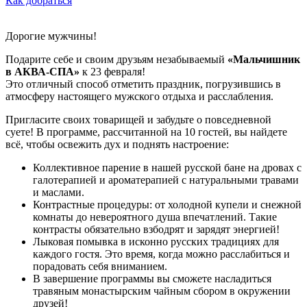
Как добраться
Дорогие мужчины!
Подарите себе и своим друзьям незабываемый
«Мальчишник
в АКВА-СПА»
к 23 февраля!
Это отличный способ отметить праздник, погрузившись в
атмосферу настоящего мужского отдыха и расслабления.
Пригласите своих товарищей и забудьте о повседневной
суете! В программе, рассчитанной на 10 гостей, вы найдете
всё, чтобы освежить дух и поднять настроение:
Коллективное парение в нашей русской бане на дровах с
галотерапией и ароматерапией с натуральными травами
и маслами.
Контрастные процедуры: от холодной купели и снежной
комнаты до невероятного душа впечатлений. Такие
контрасты обязательно взбодрят и зарядят энергией!
Лыковая помывка в исконно русских традициях для
каждого гостя. Это время, когда можно расслабиться и
порадовать себя вниманием.
В завершение программы вы сможете насладиться
травяным монастырским чайным сбором в окружении
друзей!