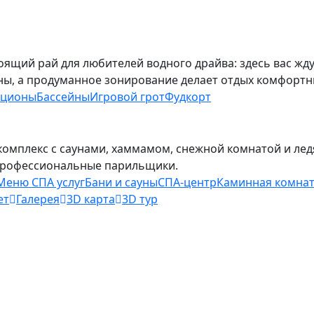
тоящий рай для любителей водного драйва: здесь вас жду
ны, а продуманное зонирование делает отдых комфортн
кционы
Бассейны
Игровой грот
Фудкорт
комплекс с саунами, хаммамом, снежной комнатой и лед
профессиональные парильщики.
Меню СПА услуг
Бани и сауны
СПА-центр
Каминная комна
ет
Галерея
3D карта
3D тур