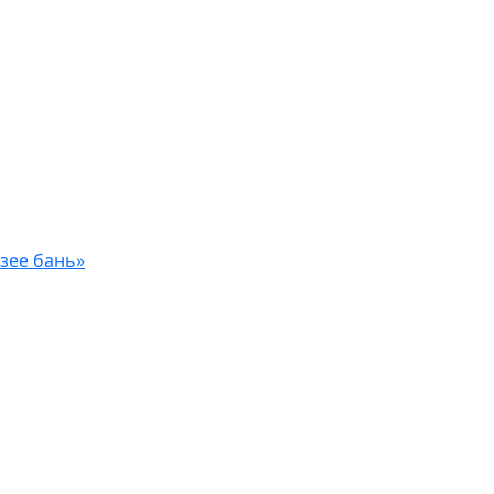
зее бань»
а