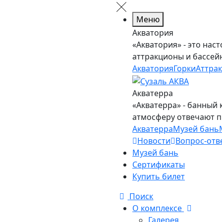
Меню
Акватория
«Акватория» - это нас
аттракционы и бассей
Акватория
Горки
Аттра
Акватерра
«Акватерра» - банный 
атмосферу отвечают 
Акватерра
Музей бань
Новости
Вопрос-отв
Музей бань
Сертификаты
Купить билет
Поиск
О комплексе
Галерея