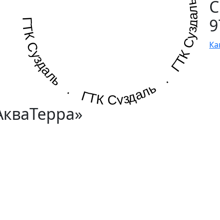
ГТК Суздаль . ГТК Суздаль . ГТК Суздаль .
С
9
Ка
АкваТерра»