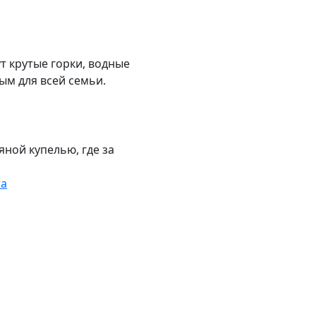
т крутые горки, водные
ым для всей семьи.
яной купелью, где за
та