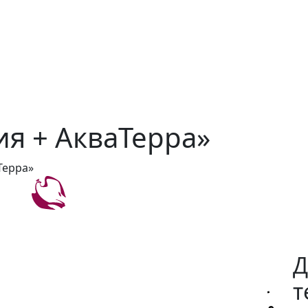
ия + АкваТерра»
Терра»
Д
т