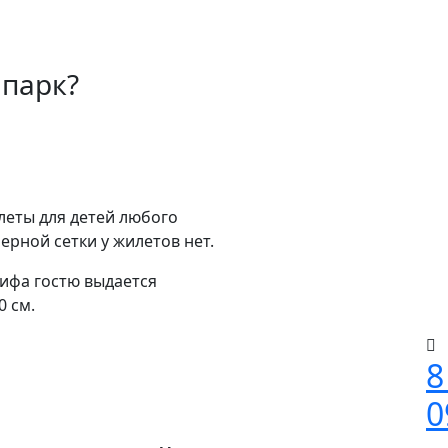
апарк?
леты для детей любого
мерной сетки у жилетов нет.
рифа гостю выдается
 см.
8
0