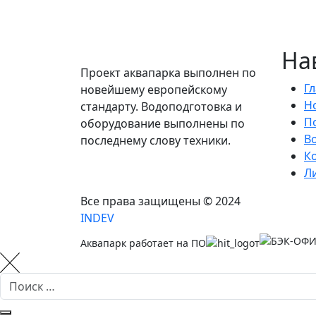
На
Проект аквапарка выполнен по
Г
новейшему европейскому
Н
стандарту. Водоподготовка и
П
оборудование выполнены по
В
последнему слову техники.
К
Л
Все права защищены © 2024
INDEV
Аквапарк работает на ПО
от