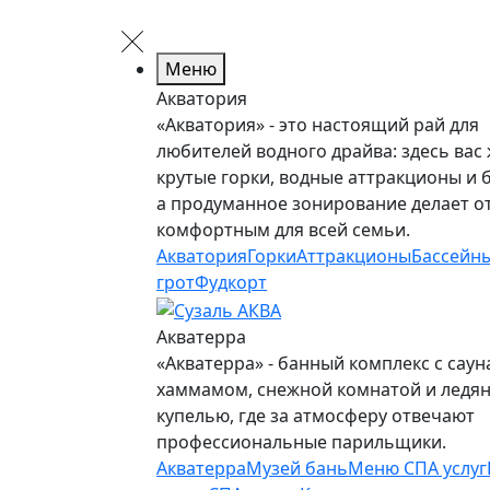
Меню
Акватория
«Акватория» - это настоящий рай для
любителей водного драйва: здесь вас
крутые горки, водные аттракционы и 
а продуманное зонирование делает о
комфортным для всей семьи.
Акватория
Горки
Аттракционы
Бассейн
грот
Фудкорт
Акватерра
«Акватерра» - банный комплекс с саун
хаммамом, снежной комнатой и ледя
купелью, где за атмосферу отвечают
профессиональные парильщики.
Акватерра
Музей бань
Меню СПА услуг