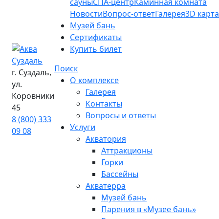
сауны
СПА-центр
Каминная комната
Новости
Вопрос-ответ
Галерея
3D карта
Музей бань
Сертификаты
Купить билет
Поиск
г. Суздаль,
О комплексе
ул.
Галерея
Коровники
Контакты
45
Вопросы и ответы
8 (800) 333
Услуги
09 08
Акватория
Аттракционы
Горки
Бассейны
Акватерра
Музей бань
Парения в «Музее бань»