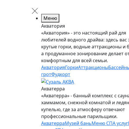
Меню
Акватория
«Акватория» - это настоящий рай для
любителей водного драйва: здесь вас
крутые горки, водные аттракционы и 
а продуманное зонирование делает о
комфортным для всей семьи.
Акватория
Горки
Аттракционы
Бассейн
грот
Фудкорт
Акватерра
«Акватерра» - банный комплекс с саун
хаммамом, снежной комнатой и ледя
купелью, где за атмосферу отвечают
профессиональные парильщики.
Акватерра
Музей бань
Меню СПА услуг