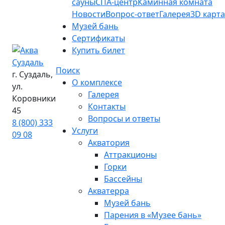
сауны
СПА-центр
Каминная комната
Новости
Вопрос-ответ
Галерея
3D карта
Музей бань
Сертификаты
Купить билет
Поиск
г. Суздаль,
О комплексе
ул.
Галерея
Коровники
Контакты
45
Вопросы и ответы
8 (800) 333
Услуги
09 08
Акватория
Аттракционы
Горки
Бассейны
Акватерра
Музей бань
Парения в «Музее бань»