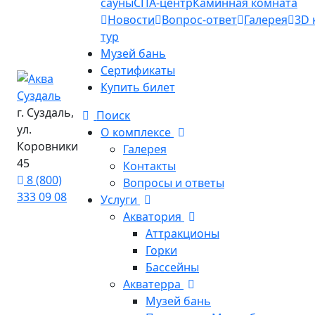
сауны
СПА-центр
Каминная комната
Новости
Вопрос-ответ
Галерея
3D 
тур
Музей бань
Сертификаты
Купить билет
г. Суздаль,
Поиск
ул.
О комплексе
Коровники
Галерея
45
Контакты
8 (800)
Вопросы и ответы
333 09 08
Услуги
Акватория
Аттракционы
Горки
Бассейны
Акватерра
Музей бань