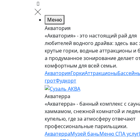
Меню
Акватория
«Акватория» - это настоящий рай для
любителей водного драйва: здесь вас
крутые горки, водные аттракционы и 
а продуманное зонирование делает о
комфортным для всей семьи.
Акватория
Горки
Аттракционы
Бассейн
грот
Фудкорт
Акватерра
«Акватерра» - банный комплекс с саун
хаммамом, снежной комнатой и ледя
купелью, где за атмосферу отвечают
профессиональные парильщики.
Акватерра
Музей бань
Меню СПА услуг