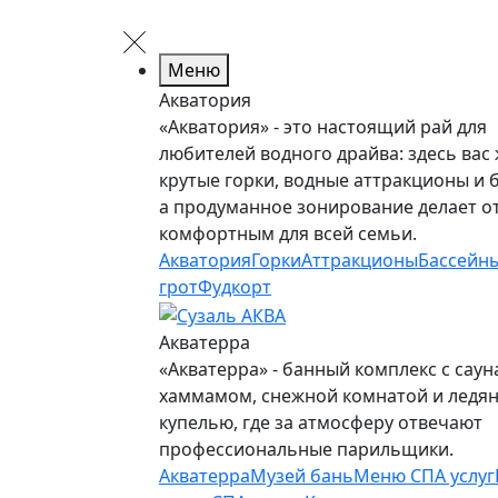
Меню
Акватория
«Акватория» - это настоящий рай для
любителей водного драйва: здесь вас
крутые горки, водные аттракционы и 
а продуманное зонирование делает о
комфортным для всей семьи.
Акватория
Горки
Аттракционы
Бассейн
грот
Фудкорт
Акватерра
«Акватерра» - банный комплекс с саун
хаммамом, снежной комнатой и ледя
купелью, где за атмосферу отвечают
профессиональные парильщики.
Акватерра
Музей бань
Меню СПА услуг