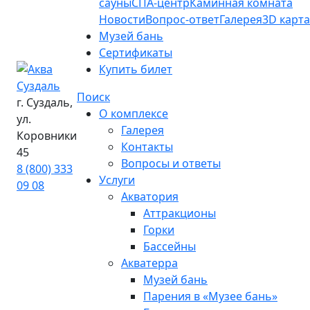
сауны
СПА-центр
Каминная комната
Новости
Вопрос-ответ
Галерея
3D карта
Музей бань
Сертификаты
Купить билет
Поиск
г. Суздаль,
О комплексе
ул.
Галерея
Коровники
Контакты
45
Вопросы и ответы
8 (800) 333
Услуги
09 08
Акватория
Аттракционы
Горки
Бассейны
Акватерра
Музей бань
Парения в «Музее бань»