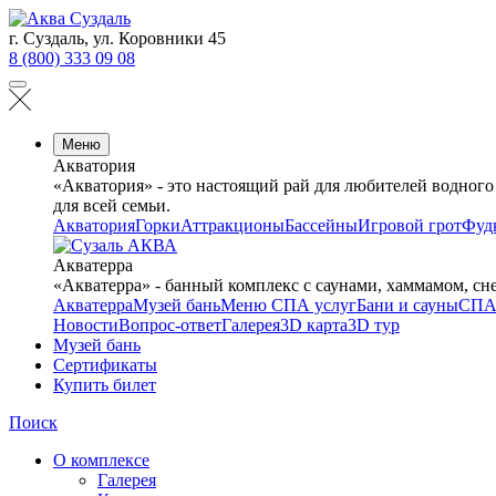
г. Суздаль, ул. Коровники 45
8 (800) 333 09 08
Меню
Акватория
«Акватория» - это настоящий рай для любителей водного
для всей семьи.
Акватория
Горки
Аттракционы
Бассейны
Игровой грот
Фуд
Акватерра
«Акватерра» - банный комплекс с саунами, хаммамом, сн
Акватерра
Музей бань
Меню СПА услуг
Бани и сауны
СПА
Новости
Вопрос-ответ
Галерея
3D карта
3D тур
Музей бань
Сертификаты
Купить билет
Поиск
О комплексе
Галерея