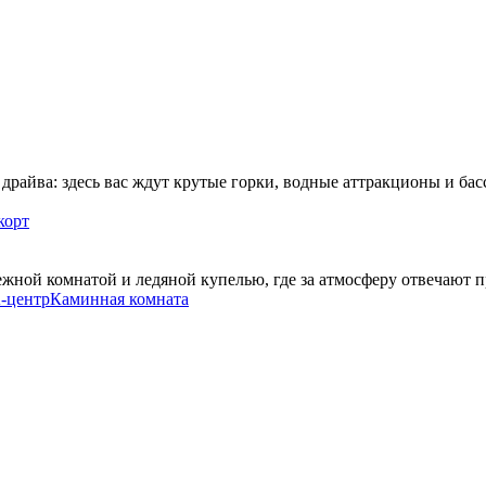
 драйва: здесь вас ждут крутые горки, водные аттракционы и б
корт
ежной комнатой и ледяной купелью, где за атмосферу отвечают
-центр
Каминная комната