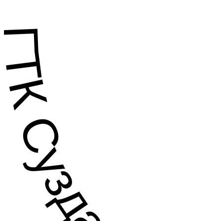
ГТК Суздаль .