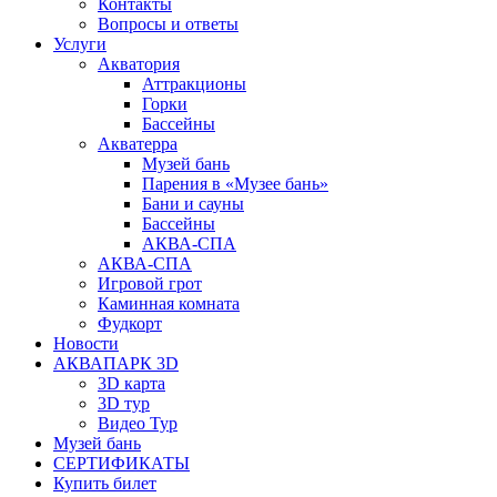
Контакты
Вопросы и ответы
Услуги
Акватория
Аттракционы
Горки
Бассейны
Акватерра
Музей бань
Парения в «Музее бань»
Бани и сауны
Бассейны
АКВА-СПА
АКВА-СПА
Игровой грот
Каминная комната
Фудкорт
Новости
АКВАПАРК 3D
3D карта
3D тур
Видео Тур
Музей бань
СЕРТИФИКАТЫ
Купить билет