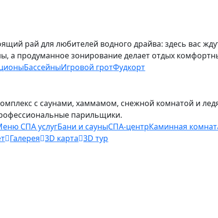
тоящий рай для любителей водного драйва: здесь вас жду
ны, а продуманное зонирование делает отдых комфортны
кционы
Бассейны
Игровой грот
Фудкорт
комплекс с саунами, хаммамом, снежной комнатой и ледя
профессиональные парильщики.
Меню СПА услуг
Бани и сауны
СПА-центр
Каминная комнат
ет
Галерея
3D карта
3D тур