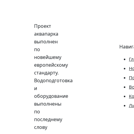
Проект
аквапарка
выполнен
Навиг
по
новейшему
Гл
европейскому
Н
стандарту.
П
Водоподготовка
Во
и
оборудование
К
выполнены
Л
по
последнему
слову