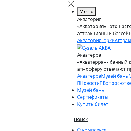
Меню
Акватория
«Акватория» - это нас
аттракционы и бассей
Акватория
Горки
Аттра
Акватерра
«Акватерра» - банный 
атмосферу отвечают 
Акватерра
Музей бань
Новости
Вопрос-отв
Музей бань
Сертификаты
Купить билет
Поиск
О комплексе