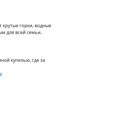
т крутые горки, водные
м для всей семьи.
ной купелью, где за
а