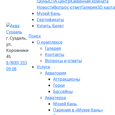
сауны
СПА-центр
Каминная комната
Новости
Вопрос-ответ
Галерея
3D карта
Музей бань
Сертификаты
Купить билет
Поиск
г. Суздаль,
О комплексе
ул.
Галерея
Коровники
Контакты
45
Вопросы и ответы
8 (800) 333
Услуги
09 08
Акватория
Аттракционы
Горки
Бассейны
Акватерра
Музей бань
Парения в «Музее бань»