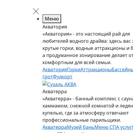
Меню
Акватория
«Акватория» - это настоящий рай для
любителей водного драйва: здесь вас
крутые горки, водные аттракционы и 
а продуманное зонирование делает о
комфортным для всей семьи.
Акватория
Горки
Аттракционы
Бассейн
грот
Фудкорт
Акватерра
«Акватерра» - банный комплекс с саун
хаммамом, снежной комнатой и ледя
купелью, где за атмосферу отвечают
профессиональные парильщики.
Акватерра
Музей бань
Меню СПА услуг